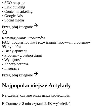
•
SEO on-page
•
Link building
•
Content marketing
•
Google Ads
•
Social media
Przeglądaj kategorię
Rozwiązywanie Problemów
FAQ, troubleshooting i rozwiązania typowych problemów
95
artykułów
•
Błędy aplikacji
•
Problemy z płatnościami
•
Wydajność
•
Zabezpieczenia
•
Integracje
Przeglądaj kategorię
Najpopularniejsze Artykuły
Najczęściej czytane przez naszą społeczność
E-Commerce
8 min
czytania
2.4K
wyświetleń