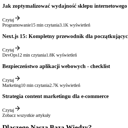
Jak zoptymalizować wydajność sklepu internetowego
Czytaj
Programowanie
15 min
czytania
3.1K
wyświetleń
Next.js 15: Kompletny przewodnik dla początkujący
Czytaj
DevOps
12 min
czytania
1.8K
wyświetleń
Bezpieczeństwo aplikacji webowych - checklist
Czytaj
Marketing
10 min
czytania
2.7K
wyświetleń
Strategia content marketingu dla e-commerce
Czytaj
Zobacz wszystkie artykuły
Dlaczego Nasza Baza Wiedzy?