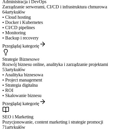
Administracja i DevOps
Zarządzanie serwerami, CI/CD i infrastruktura chmurowa
64
artykułów
•
Cloud hosting
•
Docker i Kubernetes
•
CI/CD pipelines
•
Monitoring
•
Backup i recovery
Przeglądaj kategorię
Strategie Biznesowe
Rozwój biznesu online, analityka i zarządzanie projektami
53
artykułów
•
Analityka biznesowa
•
Project management
•
Strategia digitalna
•
ROI
•
Skalowanie biznesu
Przeglądaj kategorię
SEO i Marketing
Pozycjonowanie, content marketing i strategie promocji
71
artykułów