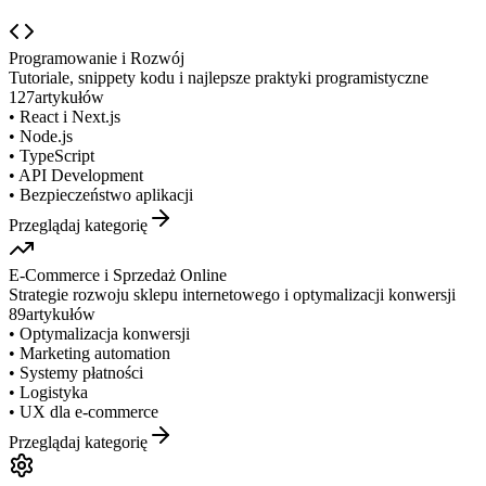
Programowanie i Rozwój
Tutoriale, snippety kodu i najlepsze praktyki programistyczne
127
artykułów
•
React i Next.js
•
Node.js
•
TypeScript
•
API Development
•
Bezpieczeństwo aplikacji
Przeglądaj kategorię
E-Commerce i Sprzedaż Online
Strategie rozwoju sklepu internetowego i optymalizacji konwersji
89
artykułów
•
Optymalizacja konwersji
•
Marketing automation
•
Systemy płatności
•
Logistyka
•
UX dla e-commerce
Przeglądaj kategorię