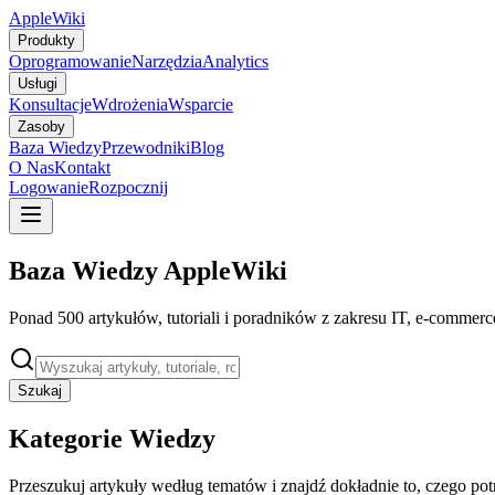
AppleWiki
Produkty
Oprogramowanie
Narzędzia
Analytics
Usługi
Konsultacje
Wdrożenia
Wsparcie
Zasoby
Baza Wiedzy
Przewodniki
Blog
O Nas
Kontakt
Logowanie
Rozpocznij
Baza Wiedzy AppleWiki
Ponad 500 artykułów, tutoriali i poradników z zakresu IT, e-commer
Szukaj
Kategorie Wiedzy
Przeszukuj artykuły według tematów i znajdź dokładnie to, czego pot