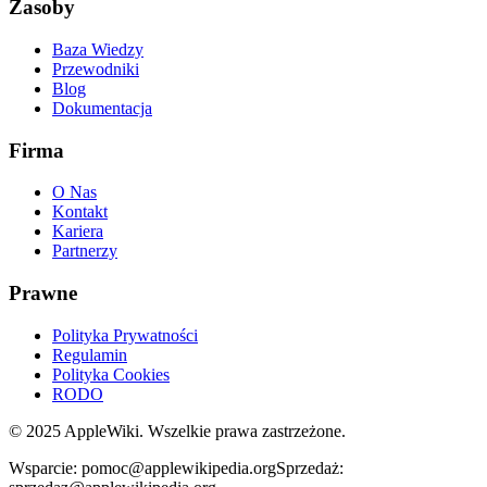
Zasoby
Baza Wiedzy
Przewodniki
Blog
Dokumentacja
Firma
O Nas
Kontakt
Kariera
Partnerzy
Prawne
Polityka Prywatności
Regulamin
Polityka Cookies
RODO
©
2025
AppleWiki. Wszelkie prawa zastrzeżone.
Wsparcie:
pomoc@applewikipedia.org
Sprzedaż: