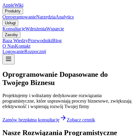
AppleWiki
Produkty
Oprogramowanie
Narzędzia
Analytics
Usługi
Konsultacje
Wdrożenia
Wsparcie
Zasoby
Baza Wiedzy
Przewodniki
Blog
O Nas
Kontakt
Logowanie
Rozpocznij
Oprogramowanie Dopasowane do
Twojego Biznesu
Projektujemy i wdrażamy dedykowane rozwiązania
programistyczne, które usprawniają procesy biznesowe, zwiększają
efektywność i wspierają rozwój Twojej firmy
Zamów bezpłatną konsultację
Zobacz cennik
Nasze Rozwiązania Programistyczne